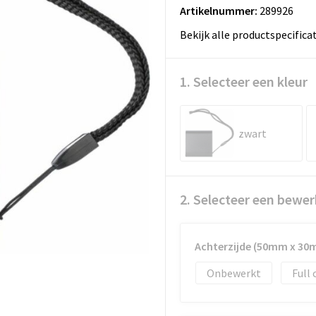
Artikelnummer:
289926
Bekijk alle productspecifica
1. Selecteer een kleur
zwart
2. Selecteer een bewer
Achterzijde (50mm x 30
Onbewerkt
Full 