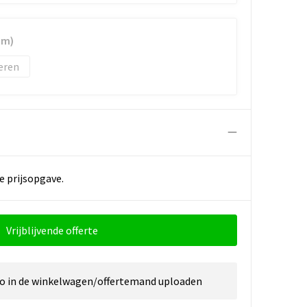
mm)
eren
e prijsopgave.
Vrijblijvende offerte
go in de winkelwagen/offertemand uploaden