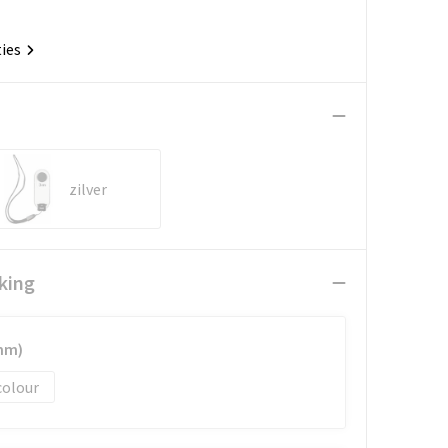
ties
zilver
king
mm)
colour