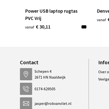
Power USB laptop rugtas
Denve
PVC Vrij
vanaf
€ 30,11
vanaf
Contact
Info
Schepen 4
Over 
2671 HN Naaldwijk
Veelg
0174-629505
jasper@robvanvliet.nl