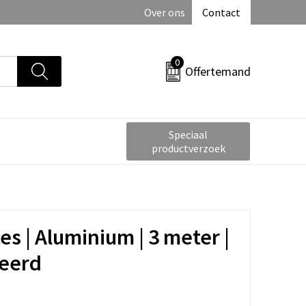
Over ons
Contact
0
Offertemand
Speciaal
productverzoek
s | Aluminium | 3 meter |
ceerd