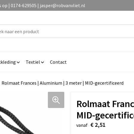
op | 0174-629505 | jasper@robvanvliet.nl
kleding
Textiel
Contact
Rolmaat Frances | Aluminium | 3 meter | MID-gecertificeerd
Rolmaat France
MID-gecertifi
€ 2,51
vanaf