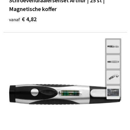
Schroevendraaiersenset Arthur | 25 st |
Magnetische koffer
€ 4,82
vanaf