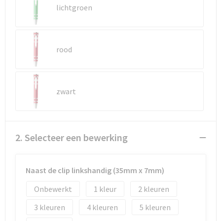
Reistassen
Vesten
lichtgroen
Reistassensets
Werkkleding sets
rood
Rugzakken
Oog- en gelaatsbescherming
Schoenentassen
Hoofdbescherming
zwart
Schoudertassen
Gehoorbescherming
Sporttassen
Ademhalingsbescherming
2. Selecteer een bewerking
Strandtassen
E.H.B.O.
Naast de clip linkshandig (35mm x 7mm)
Tablettassen
Onbewerkt
1
2
Toilettassen
3
4
5
Trolleys