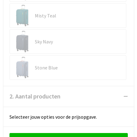
Reistassen
Vesten
Misty Teal
Reistassensets
Werkkleding sets
Rugzakken
Oog- en gelaatsbescherming
Sky Navy
Schoenentassen
Hoofdbescherming
Schoudertassen
Gehoorbescherming
Stone Blue
Sporttassen
Ademhalingsbescherming
Strandtassen
E.H.B.O.
2. Aantal producten
Tablettassen
Selecteer jouw opties voor de prijsopgave.
Toilettassen
Trolleys