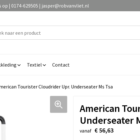
op | 0174-629505 | jasper@robvanvliet.nl
kleding
Textiel
Contact
merican Tourister Cloudrider Upr. Underseater Ms Tsa
American Tour
Underseater 
€ 56,63
vanaf