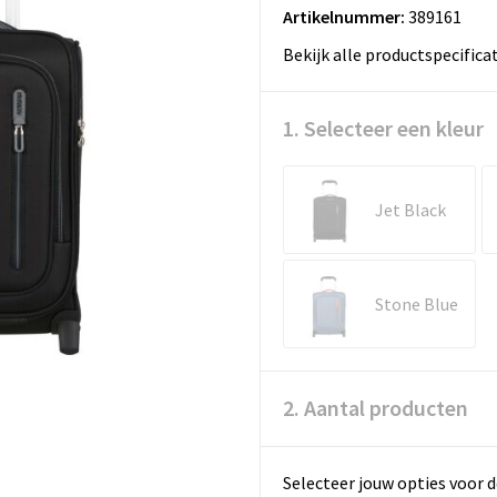
Artikelnummer:
389161
Bekijk alle productspecifica
1. Selecteer een kleur
Jet Black
Stone Blue
2. Aantal producten
Selecteer jouw opties voor d