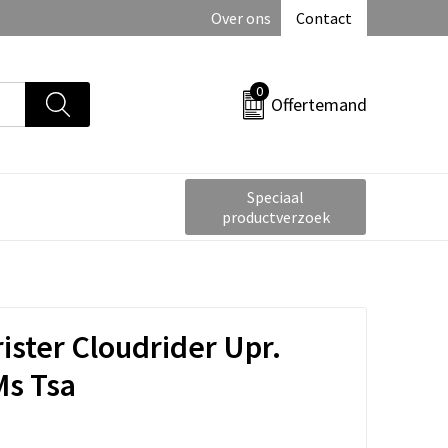
Over ons
Contact
0
Offertemand
Speciaal
productverzoek
ister Cloudrider Upr.
Ms Tsa