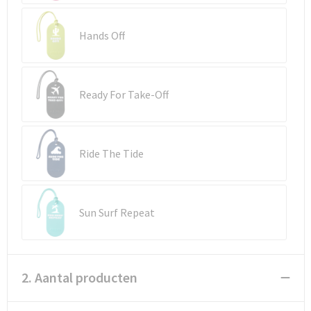
Reistassen
Vesten
Hands Off
Reistassensets
Werkkleding sets
Rugzakken
Oog- en gelaatsbescherming
Ready For Take-Off
Schoenentassen
Hoofdbescherming
Schoudertassen
Gehoorbescherming
Ride The Tide
Sporttassen
Ademhalingsbescherming
Strandtassen
E.H.B.O.
Sun Surf Repeat
Tablettassen
Toilettassen
2. Aantal producten
Trolleys