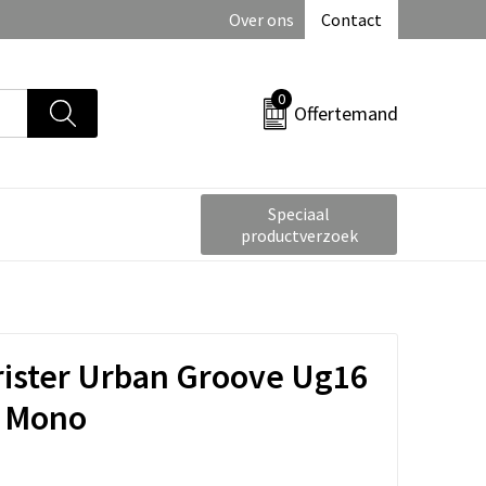
Over ons
Contact
0
Offertemand
Speciaal
productverzoek
ister Urban Groove Ug16
y Mono