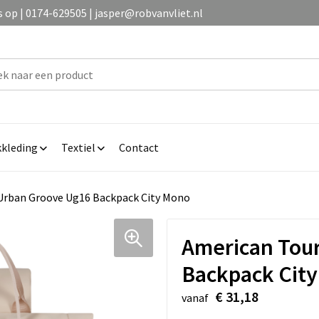
op | 0174-629505 | jasper@robvanvliet.nl
kleding
Textiel
Contact
 Urban Groove Ug16 Backpack City Mono
American Tour
Backpack Cit
€ 31,18
vanaf