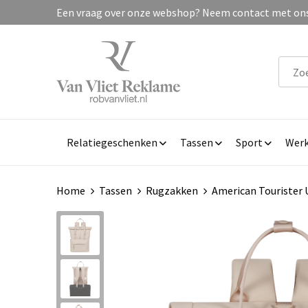
Een vraag over onze webshop? Neem contact met ons 
Relatiegeschenken
Tassen
Sport
Werk
Home
Tassen
Rugzakken
American Tourister