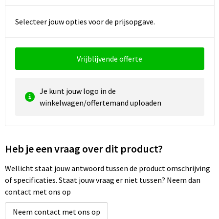
Reistassen
Vesten
Selecteer jouw opties voor de prijsopgave.
Reistassensets
Werkkleding sets
Rugzakken
Oog- en gelaatsbescherming
Vrijblijvende offerte
Schoenentassen
Hoofdbescherming
Je kunt jouw logo in de
Schoudertassen
Gehoorbescherming
winkelwagen/offertemand uploaden
Sporttassen
Ademhalingsbescherming
Strandtassen
E.H.B.O.
Heb je een vraag over dit product?
Wellicht staat jouw antwoord tussen de product omschrijving
Tablettassen
of specificaties. Staat jouw vraag er niet tussen? Neem dan
contact met ons op
Toilettassen
Neem contact met ons op
Trolleys