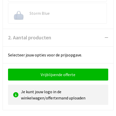
Reistassen
Vesten
Storm Blue
Reistassensets
Werkkleding sets
Rugzakken
Oog- en gelaatsbescherming
2. Aantal producten
Schoenentassen
Hoofdbescherming
Schoudertassen
Gehoorbescherming
Selecteer jouw opties voor de prijsopgave.
Sporttassen
Ademhalingsbescherming
Vrijblijvende offerte
Strandtassen
E.H.B.O.
Tablettassen
Je kunt jouw logo in de
winkelwagen/offertemand uploaden
Toilettassen
Trolleys