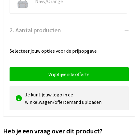
Reistassen
Vesten
Navy/Orange
Reistassensets
Werkkleding sets
2. Aantal producten
Rugzakken
Oog- en gelaatsbescherming
Schoenentassen
Hoofdbescherming
Selecteer jouw opties voor de prijsopgave.
Schoudertassen
Gehoorbescherming
Vrijblijvende offerte
Sporttassen
Ademhalingsbescherming
Strandtassen
E.H.B.O.
Je kunt jouw logo in de
winkelwagen/offertemand uploaden
Tablettassen
Toilettassen
Heb je een vraag over dit product?
Trolleys