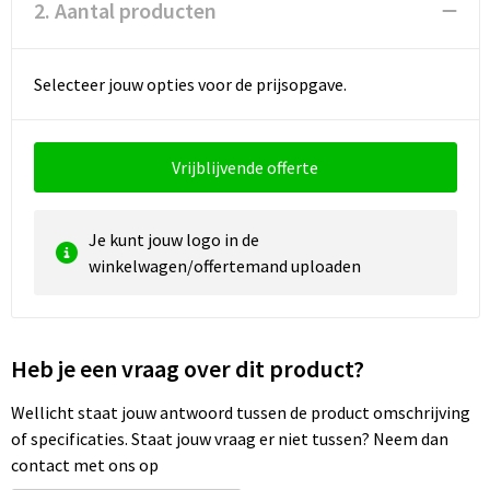
Reistassen
Vesten
2. Aantal producten
Reistassensets
Werkkleding sets
Selecteer jouw opties voor de prijsopgave.
Rugzakken
Oog- en gelaatsbescherming
Schoenentassen
Hoofdbescherming
Vrijblijvende offerte
Schoudertassen
Gehoorbescherming
Je kunt jouw logo in de
winkelwagen/offertemand uploaden
Sporttassen
Ademhalingsbescherming
Strandtassen
E.H.B.O.
Heb je een vraag over dit product?
Tablettassen
Wellicht staat jouw antwoord tussen de product omschrijving
Toilettassen
of specificaties. Staat jouw vraag er niet tussen? Neem dan
contact met ons op
Trolleys