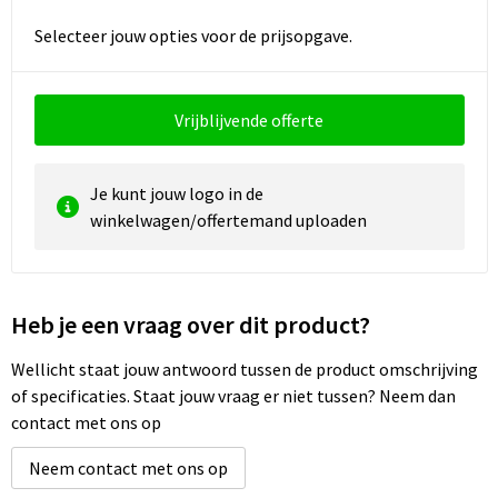
Reistassen
Vesten
Selecteer jouw opties voor de prijsopgave.
Reistassensets
Werkkleding sets
Rugzakken
Oog- en gelaatsbescherming
Vrijblijvende offerte
Schoenentassen
Hoofdbescherming
Je kunt jouw logo in de
winkelwagen/offertemand uploaden
Schoudertassen
Gehoorbescherming
Sporttassen
Ademhalingsbescherming
Heb je een vraag over dit product?
Strandtassen
E.H.B.O.
Wellicht staat jouw antwoord tussen de product omschrijving
Tablettassen
of specificaties. Staat jouw vraag er niet tussen? Neem dan
contact met ons op
Toilettassen
Neem contact met ons op
Trolleys