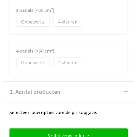
Reistassen
Vesten
2 panels (<50 cm²)
Reistassensets
Werkkleding sets
Onbewerkt
4
Rugzakken
Oog- en gelaatsbescherming
Schoenentassen
Hoofdbescherming
4 panels (<50 cm²)
Schoudertassen
Gehoorbescherming
Onbewerkt
4
Sporttassen
Ademhalingsbescherming
Strandtassen
E.H.B.O.
2. Aantal producten
Tablettassen
Selecteer jouw opties voor de prijsopgave.
Toilettassen
Vrijblijvende offerte
Trolleys