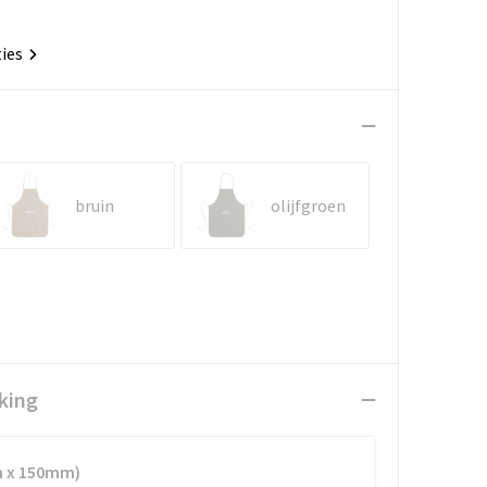
ties
bruin
olijfgroen
king
m x 150mm)