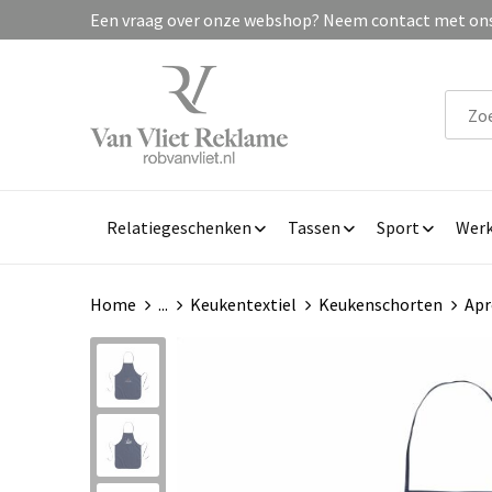
Een vraag over onze webshop? Neem contact met ons 
Relatiegeschenken
Tassen
Sport
Werk
Home
...
Keukentextiel
Keukenschorten
Apr