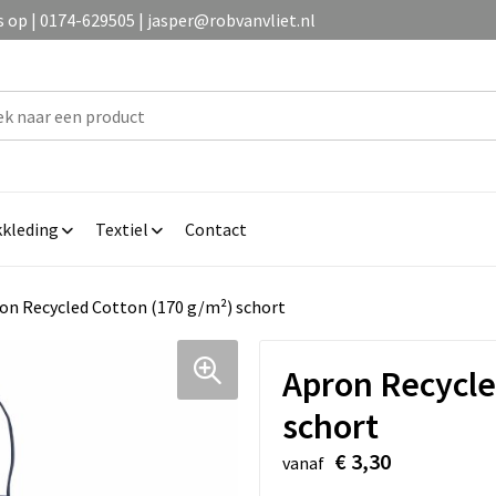
op | 0174-629505 | jasper@robvanvliet.nl
kleding
Textiel
Contact
on Recycled Cotton (170 g/m²) schort
Apron Recycle
schort
€ 3,30
vanaf