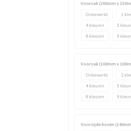
Voorvak (200mm x 150
Onbewerkt
1
4
5
8
9
Voorvak (100mm x 100
Onbewerkt
1
4
5
8
9
Voorzijde boven (140m