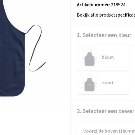
Artikelnummer:
218524
Bekijk alle productspecifica
1. Selecteer een kleur
blauw
zwart
2. Selecteer een bewer
Voorzijde boven (180m