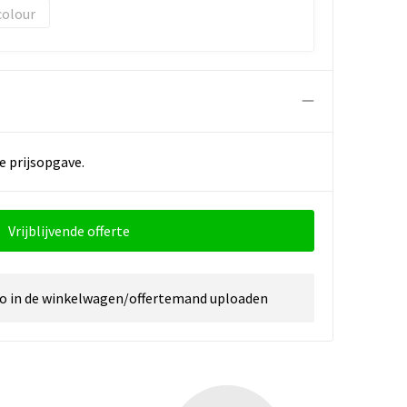
colour
e prijsopgave.
Vrijblijvende offerte
go in de winkelwagen/offertemand uploaden