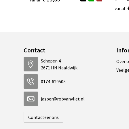
vanaf
Contact
Info
Schepen 4
Over 
2671 HN Naaldwijk
Veelg
0174-629505
jasper@robvanvliet.nl
Contacteer ons