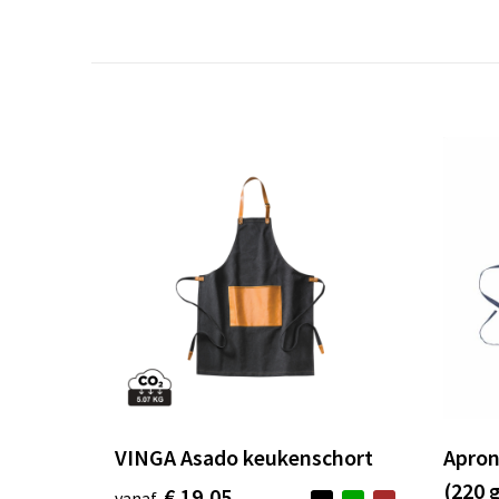
VINGA Asado keukenschort
Apron
(220 
€ 19,05
vanaf