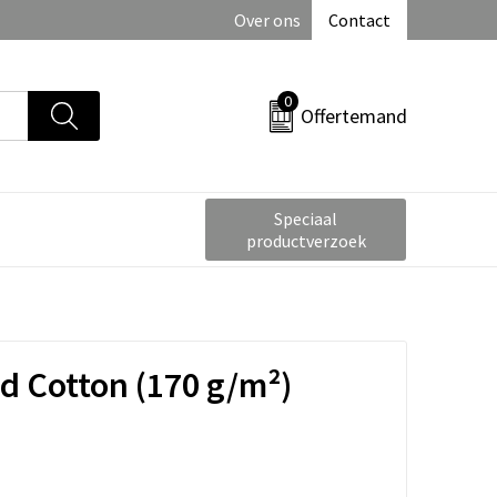
Over ons
Contact
0
Offertemand
Speciaal
productverzoek
d Cotton (170 g/m²)