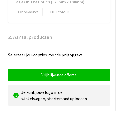
Reistassen
Vesten
Tasje On The Pouch (120mm x 100mm)
Onbewerkt
Full colour
Reistassensets
Werkkleding sets
Rugzakken
Oog- en gelaatsbescherming
2. Aantal producten
Schoenentassen
Hoofdbescherming
Schoudertassen
Gehoorbescherming
Selecteer jouw opties voor de prijsopgave.
Sporttassen
Ademhalingsbescherming
Vrijblijvende offerte
Strandtassen
E.H.B.O.
Tablettassen
Je kunt jouw logo in de
winkelwagen/offertemand uploaden
Toilettassen
Trolleys