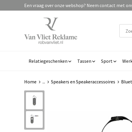
Een vraag over onze webshop? Neem contact met ons 
Relatiegeschenken
Tassen
Sport
Werk
Home
...
Speakers en Speakeraccessoires
Blue