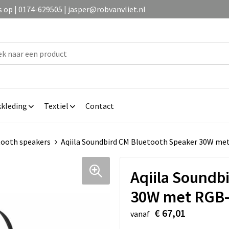
op | 0174-629505 | jasper@robvanvliet.nl
kleding
Textiel
Contact
tooth speakers
Aqiila Soundbird CM Bluetooth Speaker 30W met
Aqiila Soundb
30W met RGB-v
€ 67,01
vanaf