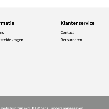
rmatie
Klantenservice
ons
Contact
estelde vragen
Retourneren
ze webshop zijn excl. BTW tenzij anders aangegeven.