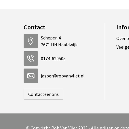
Contact
Info
Schepen 4
Over 
2671 HN Naaldwijk
Veelg
0174-629505
jasper@robvanvliet.nl
Contacteer ons
© Copyright Rob Van Vliet 2023 - Alle prijzen op de