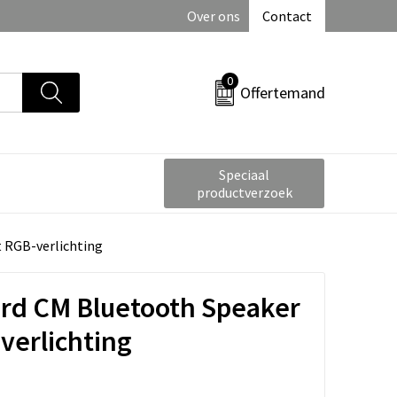
Over ons
Contact
0
Offertemand
Speciaal
productverzoek
 RGB-verlichting
ird CM Bluetooth Speaker
erlichting