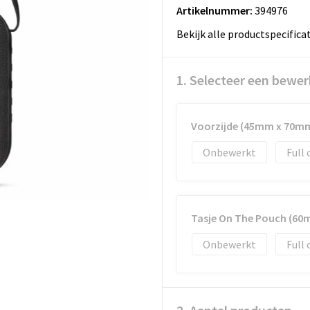
Artikelnummer:
394976
Bekijk alle productspecifica
1. Selecteer een bewer
Voorzijde (45mm x 70m
Onbewerkt
Full 
Tasje On The Pouch (6
Onbewerkt
Full 