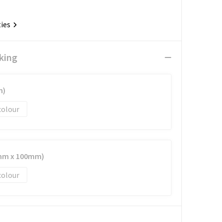
ties
king
m)
colour
0mm x 100mm)
colour