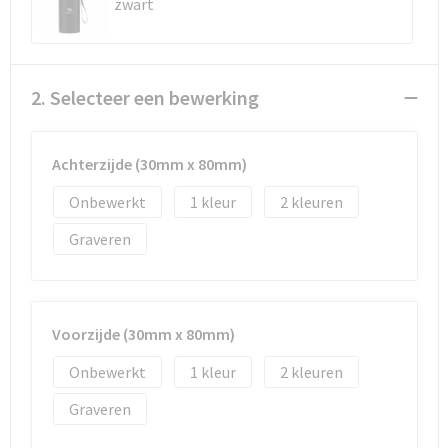
Reistassen
Vesten
zwart
Reistassensets
Werkkleding sets
2. Selecteer een bewerking
Rugzakken
Oog- en gelaatsbescherming
Schoenentassen
Hoofdbescherming
Achterzijde (30mm x 80mm)
Schoudertassen
Gehoorbescherming
Onbewerkt
1
2
Graveren
Sporttassen
Ademhalingsbescherming
Strandtassen
E.H.B.O.
Voorzijde (30mm x 80mm)
Tablettassen
Onbewerkt
1
2
Toilettassen
Graveren
Trolleys