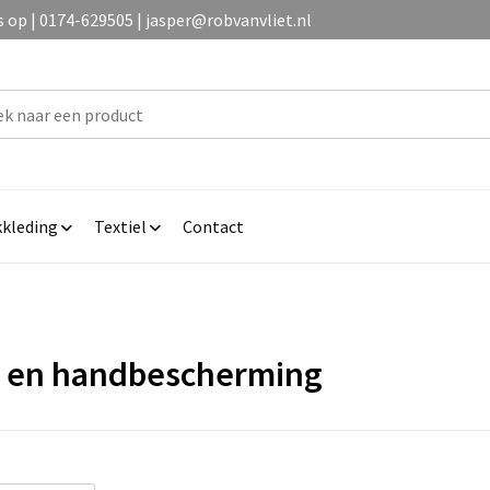
op | 0174-629505 | jasper@robvanvliet.nl
kleding
Textiel
Contact
 en handbescherming