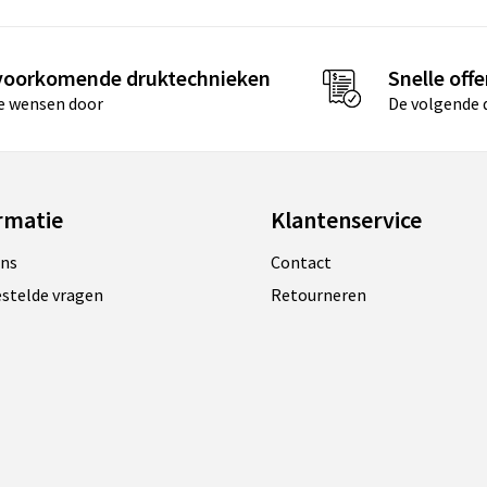
 voorkomende druktechnieken
Snelle offe
je wensen door
De volgende d
rmatie
Klantenservice
ons
Contact
estelde vragen
Retourneren