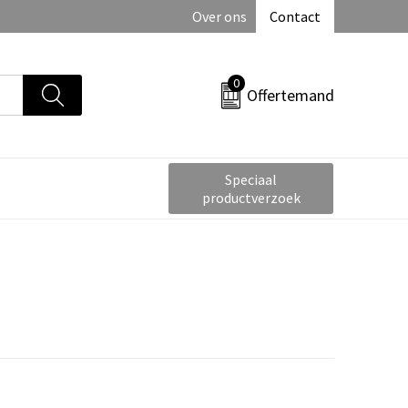
Over ons
Contact
0
Offertemand
Speciaal
productverzoek