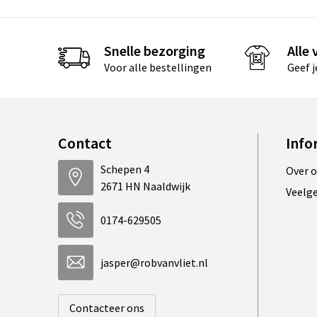
Snelle bezorging
Alle
Voor alle bestellingen
Geef 
Contact
Info
Schepen 4
Over 
2671 HN Naaldwijk
Veelg
0174-629505
jasper@robvanvliet.nl
Contacteer ons