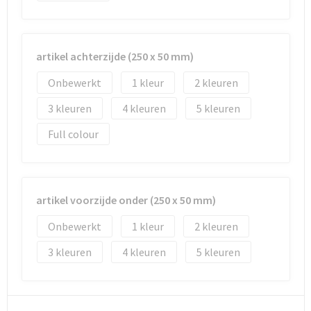
Reistassen
Vesten
Reistassensets
Werkkleding sets
artikel achterzijde (250 x 50 mm)
Rugzakken
Oog- en gelaatsbescherming
Onbewerkt
1
2
Schoenentassen
Hoofdbescherming
3
4
5
Full colour
Schoudertassen
Gehoorbescherming
Sporttassen
Ademhalingsbescherming
artikel voorzijde onder (250 x 50 mm)
Strandtassen
E.H.B.O.
Onbewerkt
1
2
Tablettassen
3
4
5
Toilettassen
Trolleys