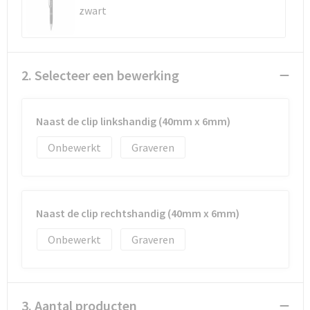
Reistassen
Vesten
zwart
Reistassensets
Werkkleding sets
Rugzakken
Oog- en gelaatsbescherming
2. Selecteer een bewerking
Schoenentassen
Hoofdbescherming
Naast de clip linkshandig (40mm x 6mm)
Schoudertassen
Gehoorbescherming
Onbewerkt
Graveren
Sporttassen
Ademhalingsbescherming
Strandtassen
E.H.B.O.
Naast de clip rechtshandig (40mm x 6mm)
Tablettassen
Onbewerkt
Graveren
Toilettassen
3. Aantal producten
Trolleys