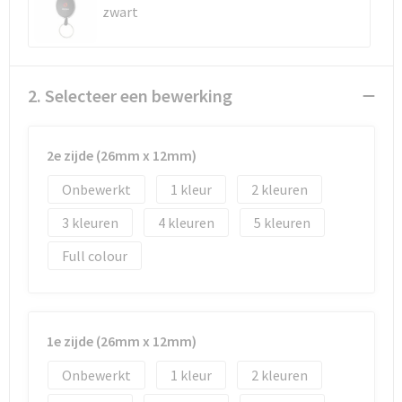
Reistassen
Vesten
zwart
Reistassensets
Werkkleding sets
Rugzakken
Oog- en gelaatsbescherming
2. Selecteer een bewerking
Schoenentassen
Hoofdbescherming
2e zijde (26mm x 12mm)
Schoudertassen
Gehoorbescherming
Onbewerkt
1
2
Sporttassen
Ademhalingsbescherming
3
4
5
Full colour
Strandtassen
E.H.B.O.
Tablettassen
1e zijde (26mm x 12mm)
Toilettassen
Onbewerkt
1
2
Trolleys