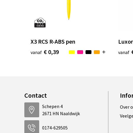
X3 RCS R-ABS pen
Luxor
€ 0,39
vanaf
vanaf
Contact
Info
Schepen 4
Over 
2671 HN Naaldwijk
Veelg
0174-629505