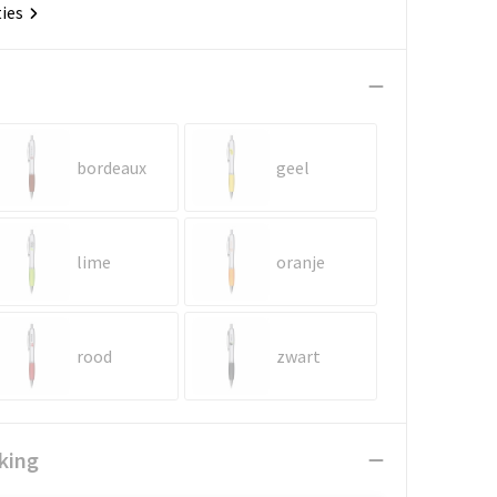
ties
bordeaux
geel
lime
oranje
rood
zwart
king