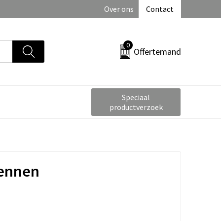
Over ons
Contact
0
Offertemand
Speciaal
productverzoek
pennen