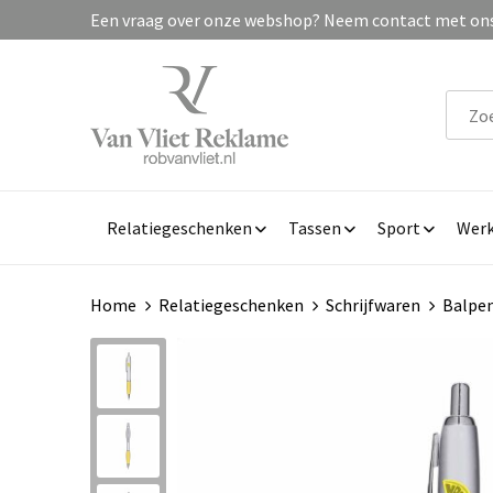
Een vraag over onze webshop? Neem contact met ons 
Relatiegeschenken
Tassen
Sport
Werk
Home
Relatiegeschenken
Schrijfwaren
Balpe