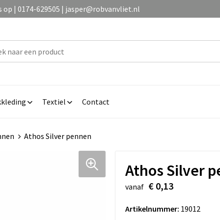
op | 0174-629505 | jasper@robvanvliet.nl
kleding
Textiel
Contact
nnen
Athos Silver pennen
Athos Silver 
€ 0,13
vanaf
Artikelnummer:
19012