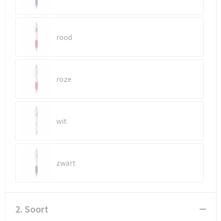
Waterbestendige tassen
rood
Golftassen
roze
wit
zwart
2. Soort