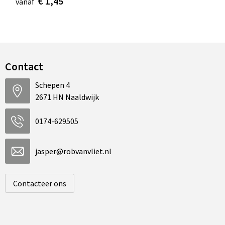
€ 1,45
vanaf
Contact
Schepen 4
2671 HN Naaldwijk
0174-629505
jasper@robvanvliet.nl
Contacteer ons