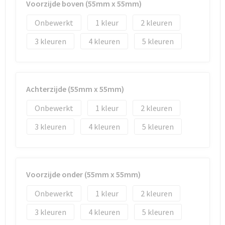
Reistassen
Vesten
Voorzijde boven (55mm x 55mm)
Onbewerkt
1
2
Reistassensets
Werkkleding sets
3
4
5
Rugzakken
Oog- en gelaatsbescherming
Schoenentassen
Hoofdbescherming
Achterzijde (55mm x 55mm)
Schoudertassen
Gehoorbescherming
Onbewerkt
1
2
Sporttassen
Ademhalingsbescherming
3
4
5
Strandtassen
E.H.B.O.
Tablettassen
Voorzijde onder (55mm x 55mm)
Onbewerkt
1
2
Toilettassen
3
4
5
Trolleys