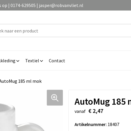
op | 0174-629505 | jasper@robvanvliet.nl
kleding
Textiel
Contact
AutoMug 185 ml mok
AutoMug 185 
€ 2,47
vanaf
Artikelnummer:
18407