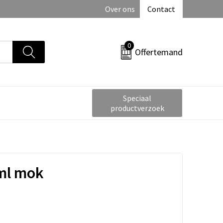
Over ons
Contact
0
Offertemand
Speciaal
productverzoek
ml mok