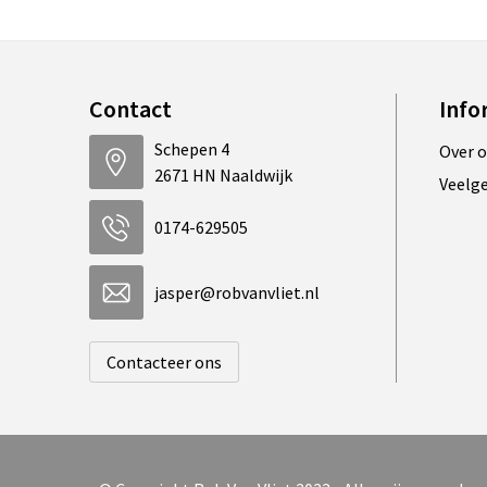
Contact
Info
Schepen 4
Over 
2671 HN Naaldwijk
Veelg
0174-629505
jasper@robvanvliet.nl
Contacteer ons