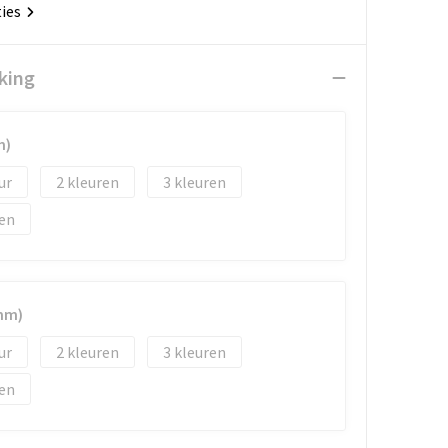
ties
king
m)
2
3
mm)
2
3