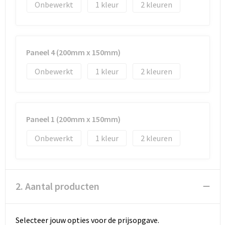
Reistassen
Vesten
Onbewerkt
1
2
Reistassensets
Werkkleding sets
Rugzakken
Oog- en gelaatsbescherming
Paneel 4 (200mm x 150mm)
Onbewerkt
1
2
Schoenentassen
Hoofdbescherming
Schoudertassen
Gehoorbescherming
Paneel 1 (200mm x 150mm)
Sporttassen
Ademhalingsbescherming
Onbewerkt
1
2
Strandtassen
E.H.B.O.
Tablettassen
2. Aantal producten
Toilettassen
Selecteer jouw opties voor de prijsopgave.
Trolleys