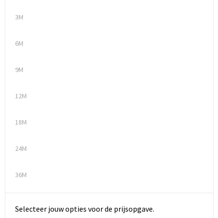
3M
Waterbestendige tassen
6M
Golftassen
9M
12M
18M
24M
36M
Selecteer jouw opties voor de prijsopgave.