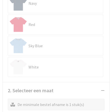
Reistassen
Vesten
Navy
Reistassensets
Werkkleding sets
Red
Rugzakken
Oog- en gelaatsbescherming
Schoenentassen
Hoofdbescherming
Sky Blue
Schoudertassen
Gehoorbescherming
Sporttassen
Ademhalingsbescherming
White
Strandtassen
E.H.B.O.
Tablettassen
2. Selecteer een maat
Toilettassen
De minimale bestel afname is 1 stuk(s)
Trolleys