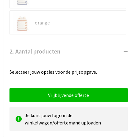
Reistassen
Vesten
Reistassensets
Werkkleding sets
orange
Rugzakken
Oog- en gelaatsbescherming
Schoenentassen
Hoofdbescherming
2. Aantal producten
Schoudertassen
Gehoorbescherming
Selecteer jouw opties voor de prijsopgave.
Sporttassen
Ademhalingsbescherming
Strandtassen
E.H.B.O.
Vrijblijvende offerte
Tablettassen
Je kunt jouw logo in de
Toilettassen
winkelwagen/offertemand uploaden
Trolleys