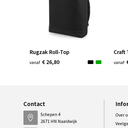
Rugzak Roll-Top
Craft
€ 26,80
vanaf
vanaf
Contact
Info
Schepen 4
Over 
2671 HN Naaldwijk
Veelg