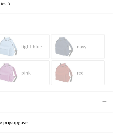
ties
light blue
navy
pink
red
e prijsopgave.