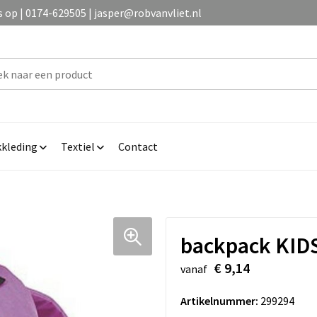
op | 0174-629505 | jasper@robvanvliet.nl
kleding
Textiel
Contact
backpack KID
€ 9,14
vanaf
Artikelnummer:
299294