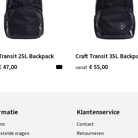
 Transit 25L Backpack
Craft Transit 35L Backp
€ 47,00
€ 55,00
vanaf
rmatie
Klantenservice
ons
Contact
estelde vragen
Retourneren