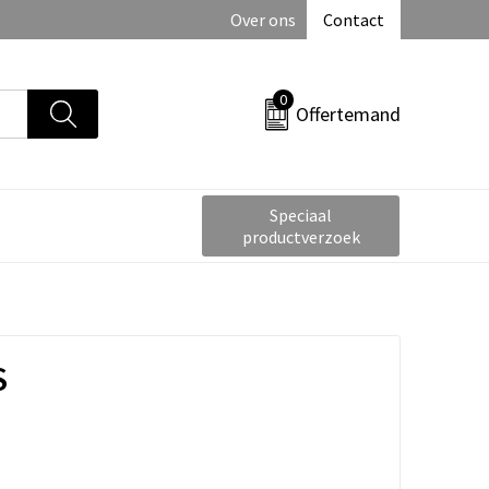
Over ons
Contact
0
Offertemand
Speciaal
productverzoek
S