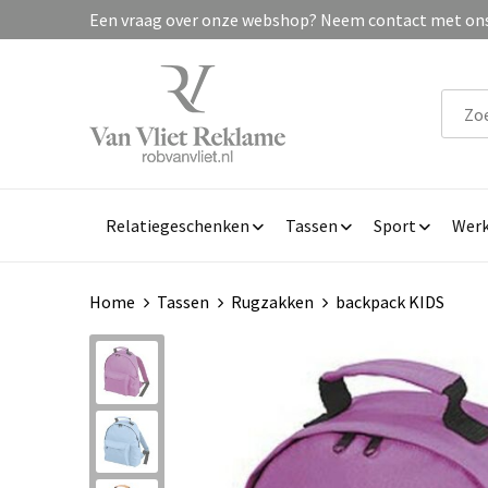
Een vraag over onze webshop? Neem contact met ons 
Relatiegeschenken
Tassen
Sport
Werk
Home
Tassen
Rugzakken
backpack KIDS