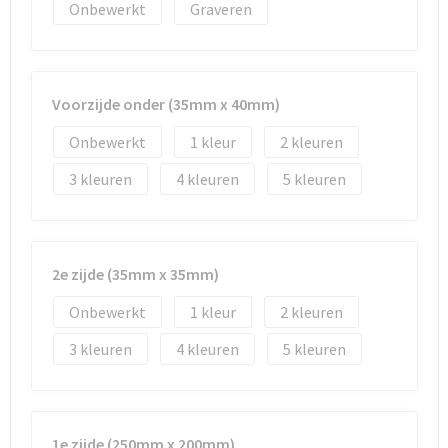
Reistassen
Vesten
Onbewerkt
Graveren
Reistassensets
Werkkleding sets
Rugzakken
Oog- en gelaatsbescherming
Voorzijde onder (35mm x 40mm)
Onbewerkt
1
2
Schoenentassen
Hoofdbescherming
3
4
5
Schoudertassen
Gehoorbescherming
Sporttassen
Ademhalingsbescherming
2e zijde (35mm x 35mm)
Strandtassen
E.H.B.O.
Onbewerkt
1
2
Tablettassen
3
4
5
Toilettassen
Trolleys
1e zijde (250mm x 200mm)