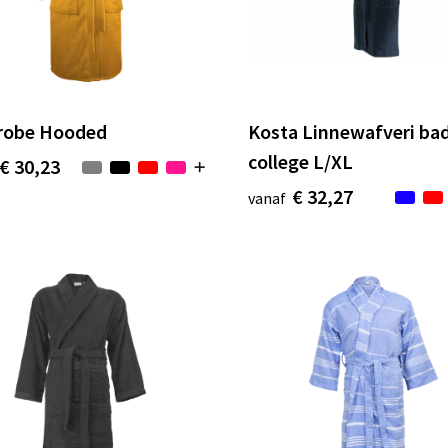
robe Hooded
Kosta Linnewafveri bad
college L/XL
€ 30,23
€ 32,27
vanaf