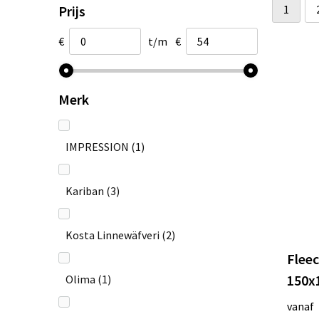
Prijs
1
€
t/m
€
Merk
IMPRESSION
(1)
Kariban
(3)
Kosta Linnewäfveri
(2)
Flee
150x
Olima
(1)
vanaf