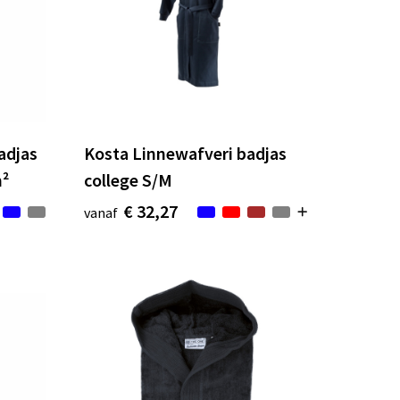
adjas
Kosta Linnewafveri badjas
m²
college S/M
€ 32,27
vanaf