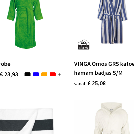
robe
VINGA Ornos GRS kato
hamam badjas S/M
€ 23,93
€ 25,08
vanaf