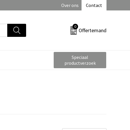
Over ons
Contact
0
Offertemand
Speciaal
productverzoek