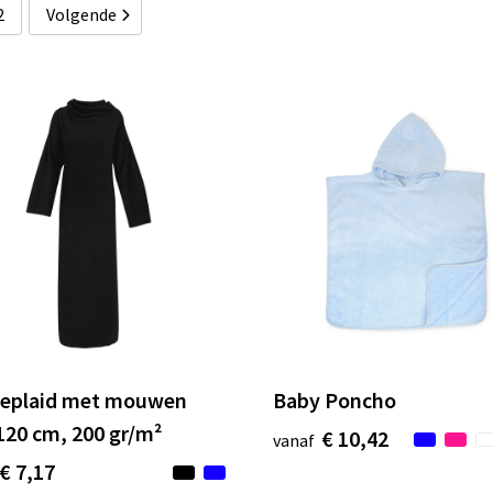
2
Volgende
ceplaid met mouwen
Baby Poncho
120 cm, 200 gr/m²
€ 10,42
vanaf
€ 7,17