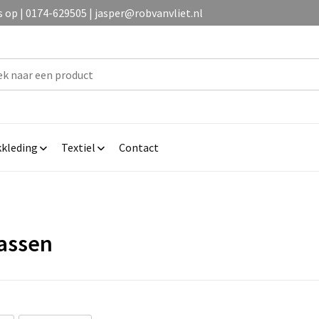
op | 0174-629505 | jasper@robvanvliet.nl
kleding
Textiel
Contact
assen