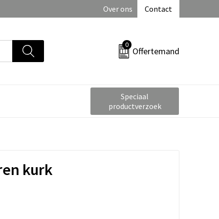
Over ons
Contact
0
Offertemand
Speciaal
productverzoek
ren kurk