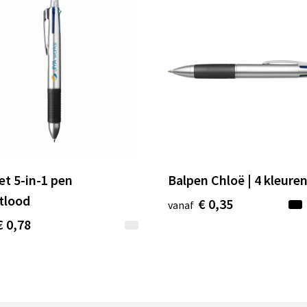
et 5-in-1 pen
Balpen Chloë | 4 kleure
tlood
€ 0,35
vanaf
€ 0,78