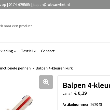
op | 0174-629505 | jasper@robvanvliet.nl
kleding
Textiel
Contact
unctionele pennen
Balpen 4-kleuren kurk
Balpen 4-kleu
€ 0,39
vanaf
Artikelnummer:
262048