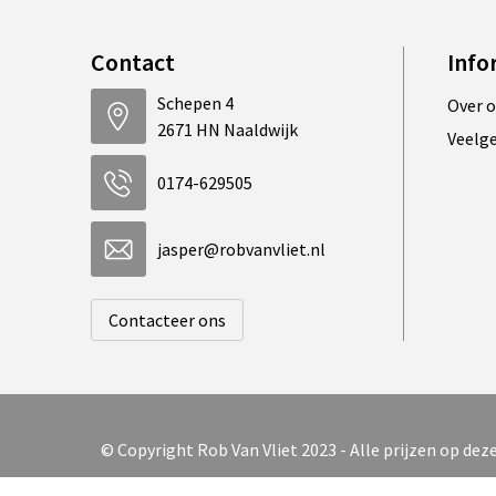
Contact
Info
Schepen 4
Over 
2671 HN Naaldwijk
Veelg
0174-629505
jasper@robvanvliet.nl
Contacteer ons
© Copyright Rob Van Vliet 2023 - Alle prijzen op de