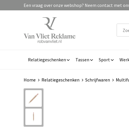
Een vraag over onze webshop? Neem contact met ons 
Relatiegeschenken
Tassen
Sport
Werk
Home
Relatiegeschenken
Schrijfwaren
Multif