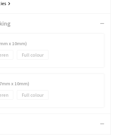
ties
king
87mm x 10mm)
eren
Full colour
(87mm x 10mm)
eren
Full colour