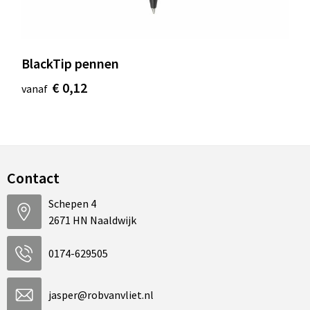
BlackTip pennen
€ 0,12
vanaf
Contact
Schepen 4
2671 HN Naaldwijk
0174-629505
jasper@robvanvliet.nl