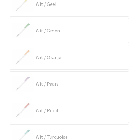
Reistassen
Vesten
Wit / Geel
Reistassensets
Werkkleding sets
Wit / Groen
Rugzakken
Oog- en gelaatsbescherming
Schoenentassen
Hoofdbescherming
Wit / Oranje
Schoudertassen
Gehoorbescherming
Sporttassen
Ademhalingsbescherming
Wit / Paars
Strandtassen
E.H.B.O.
Tablettassen
Wit / Rood
Toilettassen
Wit / Turquoise
Trolleys