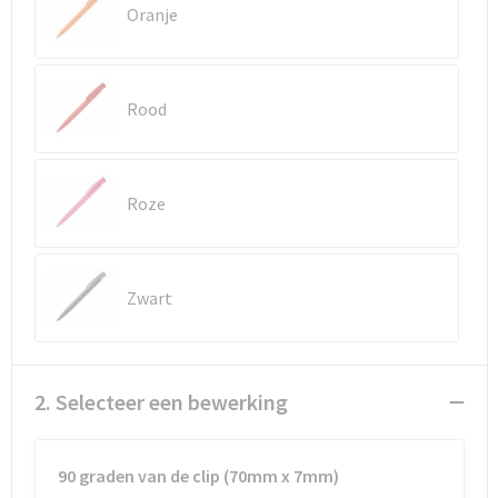
Reistassen
Vesten
Oranje
Reistassensets
Werkkleding sets
Rood
Rugzakken
Oog- en gelaatsbescherming
Schoenentassen
Hoofdbescherming
Roze
Schoudertassen
Gehoorbescherming
Sporttassen
Ademhalingsbescherming
Zwart
Strandtassen
E.H.B.O.
Tablettassen
2. Selecteer een bewerking
Toilettassen
90 graden van de clip (70mm x 7mm)
Trolleys