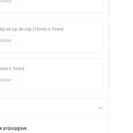
colour
clip en op de clip (72mm x 7mm)
colour
42mm x 7mm)
colour
e prijsopgave.