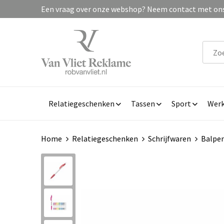
Een vraag over onze webshop? Neem contact met ons 
Relatiegeschenken
Tassen
Sport
Werk
Home
Relatiegeschenken
Schrijfwaren
Balpe