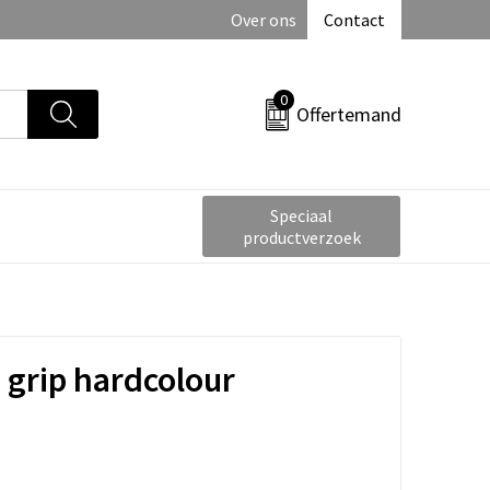
Over ons
Contact
0
Offertemand
Speciaal
productverzoek
grip hardcolour