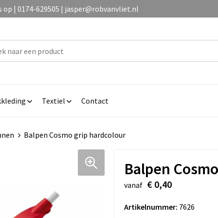
op | 0174-629505 | jasper@robvanvliet.nl
kleding
Textiel
Contact
nnen
Balpen Cosmo grip hardcolour
Balpen Cosmo 
€ 0,40
vanaf
Artikelnummer:
7626