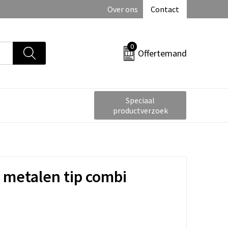
Over ons
Contact
0
Offertemand
Speciaal
productverzoek
 metalen tip combi