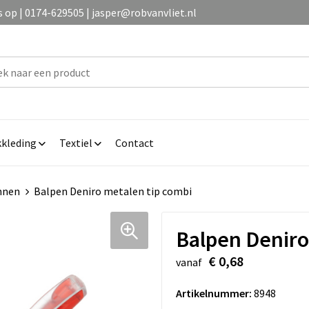
op | 0174-629505 | jasper@robvanvliet.nl
kleding
Textiel
Contact
nnen
Balpen Deniro metalen tip combi
Balpen Deniro
€ 0,68
vanaf
Artikelnummer:
8948