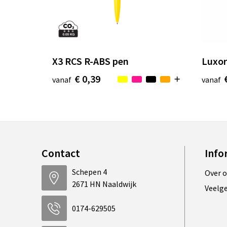
X3 RCS R-ABS pen
Luxor
€ 0,39
vanaf
vanaf
Contact
Info
Schepen 4
Over 
2671 HN Naaldwijk
Veelg
0174-629505