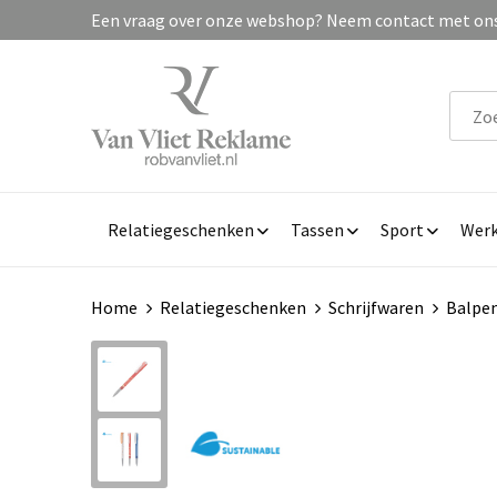
Een vraag over onze webshop? Neem contact met ons 
Relatiegeschenken
Tassen
Sport
Werk
Home
Relatiegeschenken
Schrijfwaren
Balpe