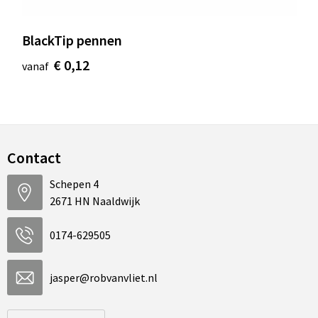
BlackTip pennen
€ 0,12
vanaf
Contact
Schepen 4
2671 HN Naaldwijk
0174-629505
jasper@robvanvliet.nl