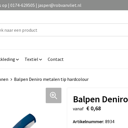
op | 0174-629505 | jasper@robvanvliet.nl
kleding
Textiel
Contact
nnen
Balpen Deniro metalen tip hardcolour
Balpen Deniro
€ 0,68
vanaf
Artikelnummer:
8934