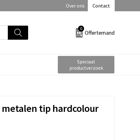
Over ons
Contact
0
Offertemand
Speciaal
productverzoek
 metalen tip hardcolour