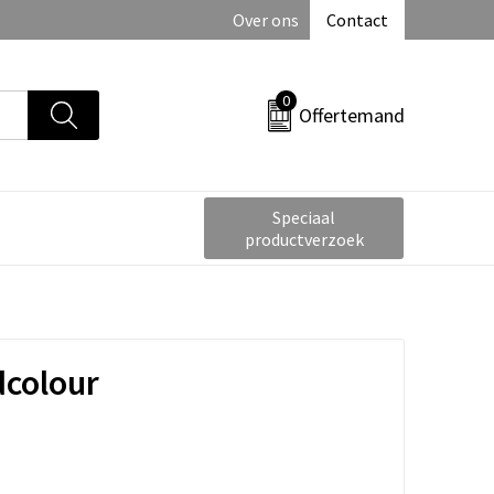
Over ons
Contact
0
Offertemand
Speciaal
productverzoek
dcolour