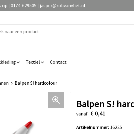
op | 0174-629505 | jasper@robvanvliet.nl
kleding
Textiel
Contact
nnen
Balpen S! hardcolour
Balpen S! har
€ 0,41
vanaf
Artikelnummer:
16225