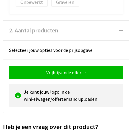
Reistassen
Vesten
Onbewerkt
Graveren
Reistassensets
Werkkleding sets
2. Aantal producten
Rugzakken
Oog- en gelaatsbescherming
Schoenentassen
Hoofdbescherming
Selecteer jouw opties voor de prijsopgave.
Schoudertassen
Gehoorbescherming
Vrijblijvende offerte
Sporttassen
Ademhalingsbescherming
Strandtassen
E.H.B.O.
Je kunt jouw logo in de
winkelwagen/offertemand uploaden
Tablettassen
Toilettassen
Heb je een vraag over dit product?
Trolleys