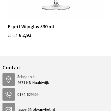
Esprit Wijnglas 530 ml
€ 2,93
vanaf
Contact
Schepen 4
2671 HN Naaldwijk
0174-629505
jasper@robvanvliet.nl