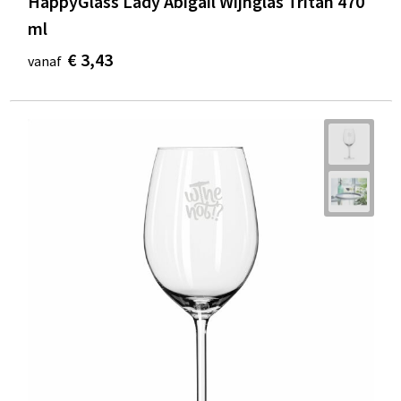
HappyGlass Lady Abigail Wijnglas Tritan 470
ml
€ 3,43
vanaf