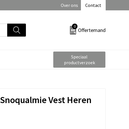
Over ons
Contact
0
Offertemand
Speciaal
productverzoek
 Snoqualmie Vest Heren