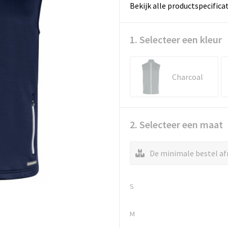
Bekijk alle productspecifica
1. Selecteer een kleur
Charcoal
2. Selecteer een maat
De minimale bestel afn
S
M