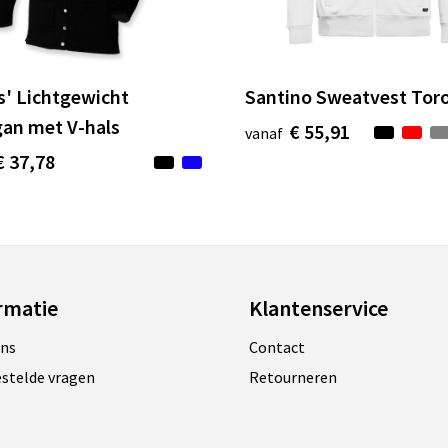
s' Lichtgewicht
Santino Sweatvest Tor
gan met V-hals
€ 55,91
vanaf
€ 37,78
rmatie
Klantenservice
ons
Contact
estelde vragen
Retourneren