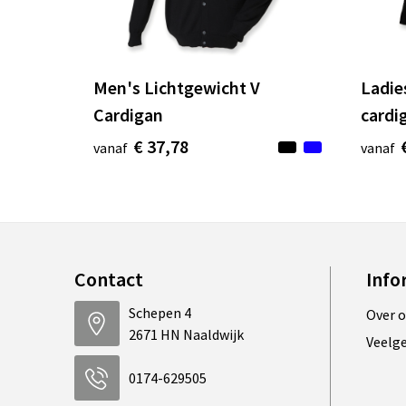
Men's Lichtgewicht V
Ladie
Cardigan
cardi
€ 37,78
vanaf
vanaf
Contact
Info
Schepen 4
Over 
2671 HN Naaldwijk
Veelg
0174-629505