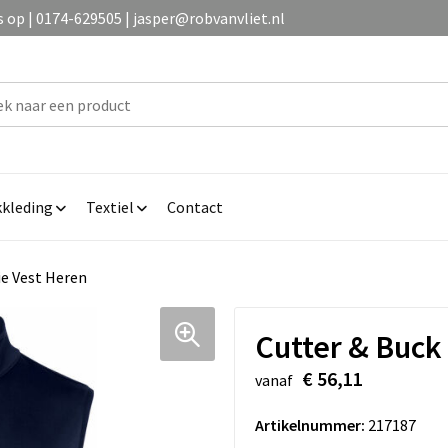
op | 0174-629505 | jasper@robvanvliet.nl
kleding
Textiel
Contact
e Vest Heren
Cutter & Buck
€ 56,11
vanaf
Artikelnummer:
217187