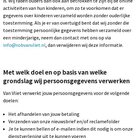
is. Wij raden ouders dan ook aan betrokken te zijn bij de online
Sinterklaas
Koffers en Trolleys
Reflecterende vesten
Sweaters
activiteiten van hun kinderen, om zo te voorkomen dat er
gegevens over kinderen verzameld worden zonder ouderlijke
Sleutelhangers en Lanyards
Laptop hoezen en tassen
Regenkleding
T-Shirts
toestemming. Als je er van overtuigd bent dat wij zonder die
toestemming persoonlijke gegevens hebben verzameld over
Snoepgoed
Lunchtassen
Restauranttextiel
Vesten
een minderjarige, neem dan contact met ons op via
info@robvanvliet.nl
, dan verwijderen wij deze informatie.
Spellen voor binnen en buiten
Matrozentassen
Schoenen
Themapakketten
Opbergtassen
Schorten en Sloven
Met welk doel en op basis van welke
Veiligheid, Auto en Fiets
Opvouwbare tassen
Sweaters
grondslag wij persoonsgegevens verwerken
Van Vliet verwerkt jouw persoonsgegevens voor de volgende
Vrije tijd en Strand
Papieren tassen
T-Shirts
doelen:
Waterflesjes
Picknicktassen en manden
Veiligheidssignalering en Verlichting
Het afhandelen van jouw betaling
Verzenden van onze nieuwsbrief en/of reclamefolder
Promotietassen
Veiligheidsvesten en Veiligheidshesjes
Je te kunnen bellen of e-mailen indien dit nodig is om onze
dienstverlening uit te kunnen voeren