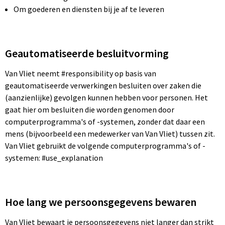
Reistassen
Vesten
Om goederen en diensten bij je af te leveren
Reistassensets
Werkkleding sets
Rugzakken
Oog- en gelaatsbescherming
Geautomatiseerde besluitvorming
Van Vliet neemt #responsibility op basis van
Schoenentassen
Hoofdbescherming
geautomatiseerde verwerkingen besluiten over zaken die
(aanzienlijke) gevolgen kunnen hebben voor personen. Het
Schoudertassen
Gehoorbescherming
gaat hier om besluiten die worden genomen door
computerprogramma's of -systemen, zonder dat daar een
Sporttassen
Ademhalingsbescherming
mens (bijvoorbeeld een medewerker van Van Vliet) tussen zit.
Van Vliet gebruikt de volgende computerprogramma's of -
Strandtassen
E.H.B.O.
systemen: #use_explanation
Tablettassen
Toilettassen
Hoe lang we persoonsgegevens bewaren
Van Vliet bewaart je persoonsgegevens niet langer dan strikt
Trolleys