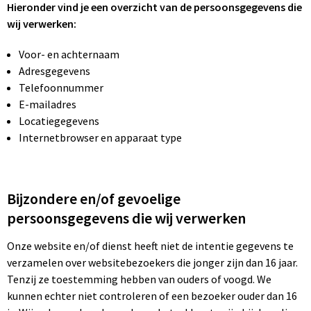
Hieronder vind je een overzicht van de persoonsgegevens die
Kerst
Documententassen
Polo's
Hoteltextiel
Handschoenen en Sjaals
wij verwerken:
Kinderen, Peuters en Baby's
Draagtassen
Schoenen en accessoires
Hygiëne en Persoonlijke verzorging
Jassen
Voor- en achternaam
Adresgegevens
Klokken, horloges en weerstations
Duffeltassen
Sportaccessoires
Jassen
Kledingaccessoires
Telefoonnummer
E-mailadres
Lampen en Gereedschap
Fietstassen
Sweaters
Kledingaccessoires
Ondergoed, Sokken en Nachtkleding
Locatiegegevens
Internetbrowser en apparaat type
Levensmiddelen
Heuptassen
T-Shirts
Ondergoed en Sokken
Overhemden
Paraplu's
Jute tassen
Trainingspakken
Overalls
Peuters en Baby's
Bijzondere en/of gevoelige
persoonsgegevens die wij verwerken
Persoonlijke verzorging
Katoenen draagtassen
Vesten
Overhemden
Polo's
Onze website en/of dienst heeft niet de intentie gegevens te
Reisbenodigdheden
Kledingtassen
Zweetbandjes
Polo's
Regenkleding
verzamelen over websitebezoekers die jonger zijn dan 16 jaar.
Tenzij ze toestemming hebben van ouders of voogd. We
Schrijfwaren
Koeltassen en Koelboxen
Zwemkleding
Reflecterende polo's
Schoenen
kunnen echter niet controleren of een bezoeker ouder dan 16