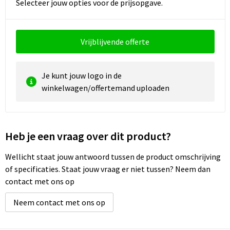
Reistassen
Vesten
Selecteer jouw opties voor de prijsopgave.
Reistassensets
Werkkleding sets
Vrijblijvende offerte
Rugzakken
Oog- en gelaatsbescherming
Je kunt jouw logo in de
Schoenentassen
Hoofdbescherming
winkelwagen/offertemand uploaden
Schoudertassen
Gehoorbescherming
Sporttassen
Ademhalingsbescherming
Heb je een vraag over dit product?
Strandtassen
E.H.B.O.
Wellicht staat jouw antwoord tussen de product omschrijving
of specificaties. Staat jouw vraag er niet tussen? Neem dan
Tablettassen
contact met ons op
Neem contact met ons op
Toilettassen
Trolleys