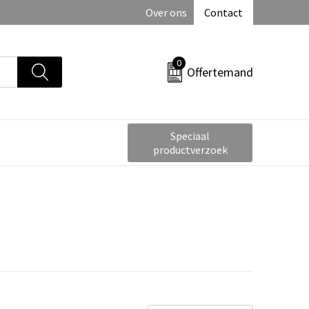
Over ons
Contact
0
Offertemand
Speciaal
productverzoek