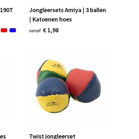
r 190T
Jongleersets Amiya | 3 ballen
| Katoenen hoes
€ 1,98
vanaf
jes
Twist jongleerset