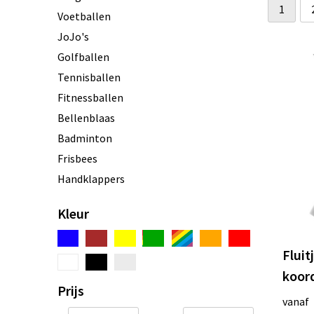
1
Voetballen
JoJo's
Golfballen
Tennisballen
Fitnessballen
Bellenblaas
Badminton
Frisbees
Handklappers
Springtouwen
Kleur
Jongleersets
Jeu de Boules
Fluit
Fluitjes
koor
Rugbyballen
Prijs
Sneeuw
vanaf