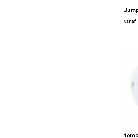
Jump
vanaf
tomor