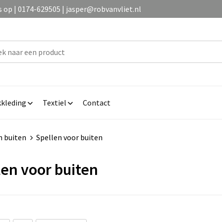
op | 0174-629505 | jasper@robvanvliet.nl
kleding
Textiel
Contact
n buiten
Spellen voor buiten
len voor buiten