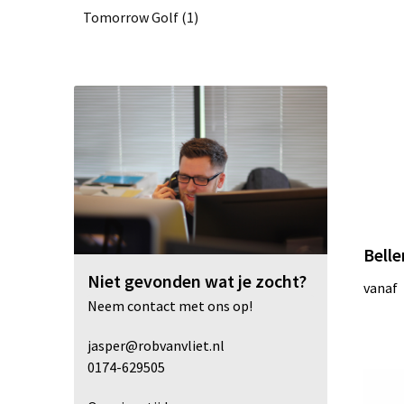
Tomorrow Golf
(1)
Toppoint
(4)
Vinga
(8)
XD Collection
(4)
Belle
Niet gevonden wat je zocht?
vanaf
Neem contact met ons op!
jasper@robvanvliet.nl
0174-629505