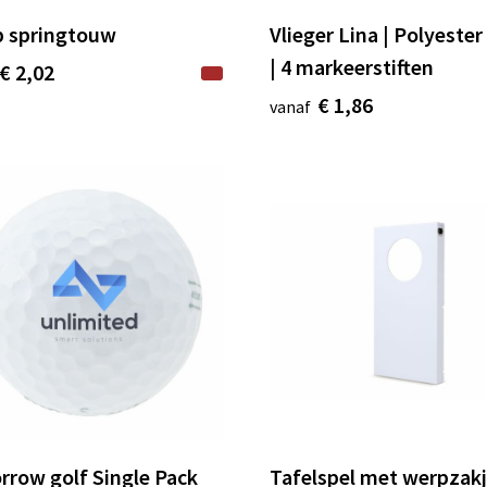
 springtouw
Vlieger Lina | Polyeste
| 4 markeerstiften
€ 2,02
€ 1,86
vanaf
row golf Single Pack
Tafelspel met werpzak