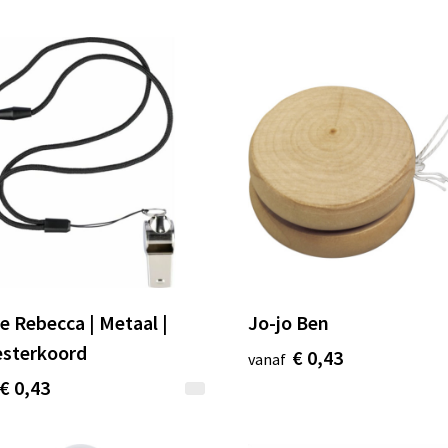
je Rebecca | Metaal |
Jo-jo Ben
esterkoord
€ 0,43
vanaf
€ 0,43