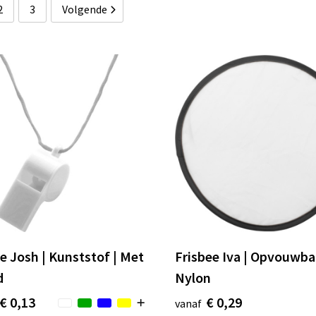
2
3
Volgende
je Josh | Kunststof | Met
Frisbee Iva | Opvouwba
d
Nylon
€ 0,13
€ 0,29
vanaf