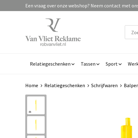
Een vraag over onze webshop? Neem contact met ons 
Relatiegeschenken
Tassen
Sport
Werk
Home
Relatiegeschenken
Schrijfwaren
Balpe