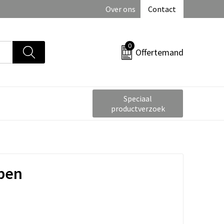
Over ons
Contact
0
Offertemand
Speciaal
productverzoek
pen