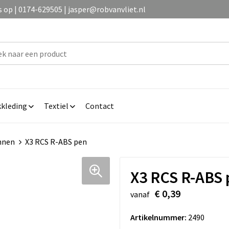
op | 0174-629505 | jasper@robvanvliet.nl
kleding
Textiel
Contact
nnen
X3 RCS R-ABS pen
X3 RCS R-ABS 
€ 0,39
vanaf
Artikelnummer:
2490