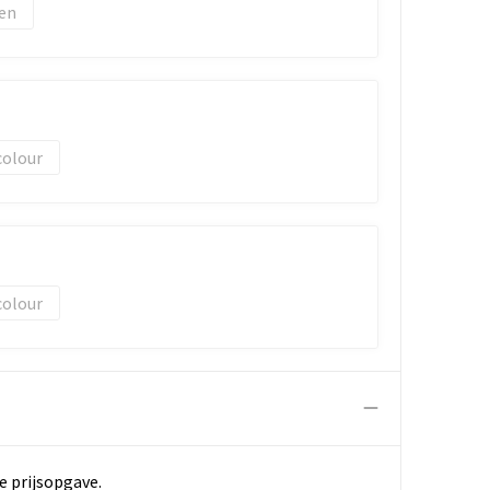
colour
colour
e prijsopgave.