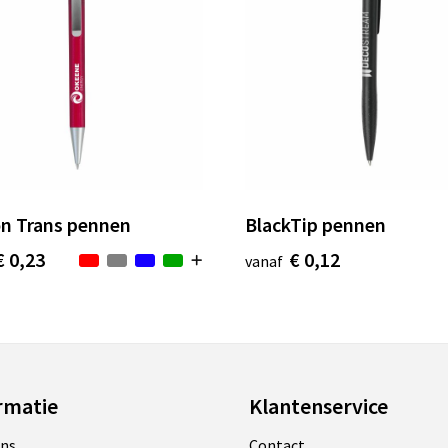
n Trans pennen
BlackTip pennen
€ 0,23
€ 0,12
vanaf
rmatie
Klantenservice
ons
Contact