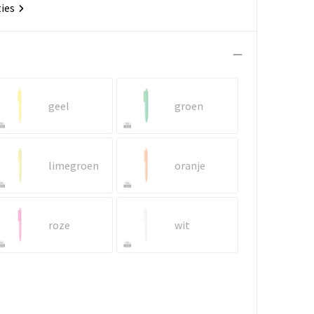
ties
geel
groen
limegroen
oranje
roze
wit